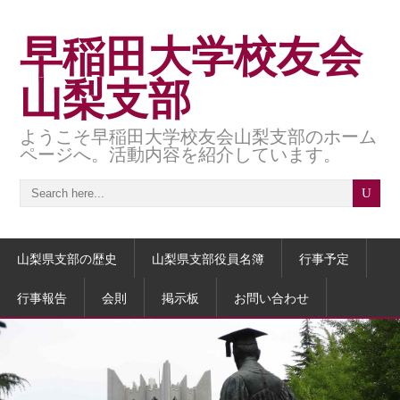
早稲田大学校友会
山梨支部
ようこそ早稲田大学校友会山梨支部のホーム
ページへ。活動内容を紹介しています。
山梨県支部の歴史
山梨県支部役員名簿
行事予定
行事報告
会則
掲示板
お問い合わせ