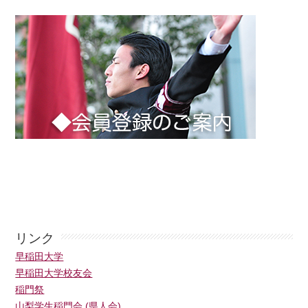
リンク
早稲田大学
早稲田大学校友会
稲門祭
山梨学生稲門会 (県人会)