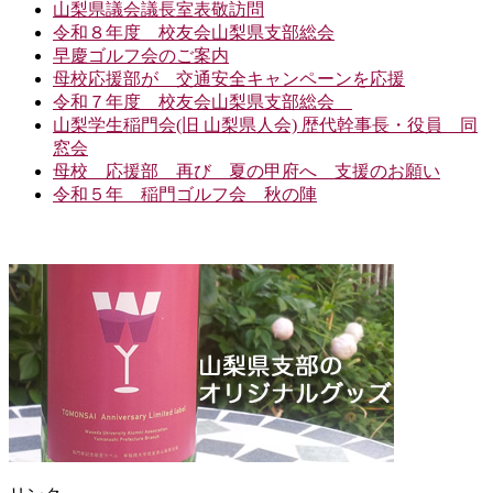
山梨県議会議長室表敬訪問
令和８年度 校友会山梨県支部総会
早慶ゴルフ会のご案内
母校応援部が 交通安全キャンペーンを応援
令和７年度 校友会山梨県支部総会
山梨学生稲門会(旧 山梨県人会) 歴代幹事長・役員 同
窓会
母校 応援部 再び 夏の甲府へ 支援のお願い
令和５年 稲門ゴルフ会 秋の陣