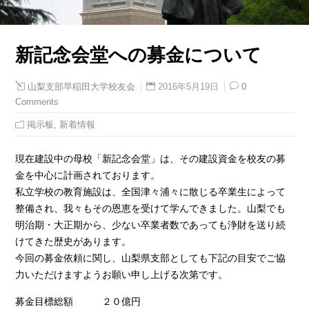
新記念会堂への募金について
2016年5月19日
0
山梨支部早稲田大学校友会
Comments
掲示板
,
新着情報
現在建設中の母校「新記念会堂」は、その建設資金を校友の募
金を中心に計画されております。
私立学校の教育施設は、全国津々浦々に散じる卒業生によって
整備され、我々もその恩恵を受けて学んできました。山梨でも
明治期・大正期から、少ない卒業者数であっても浄財を送り続
けてきた歴史があります。
今回の募金依頼に関し、山梨県支部としても下記の目安でご協
力いただけますようお願い申し上げる次第です。
募金目標総額 ２０億円